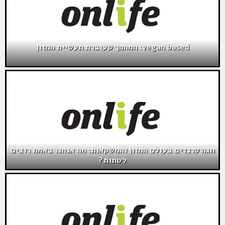
vegan based: המהפך שעוברת תעשיית המזון
מגה טרנדים בעולם המזון והמשקאות: מה אנחנו באמת רוצים
לשתות?