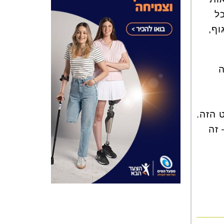
ל
וף,
ה
 הזה.
 זה