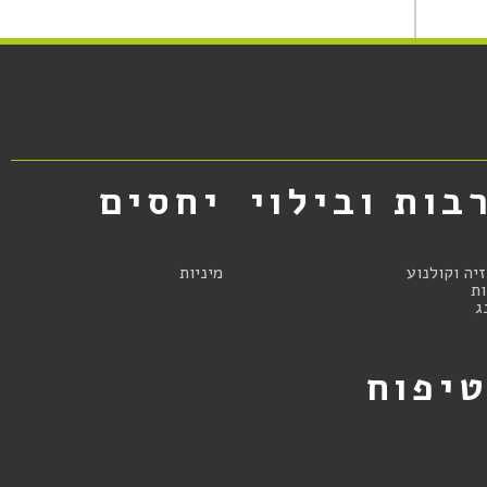
בות ובילוי
יחסים
זיה וקולנוע
מיניות
ת
ג
יפוח