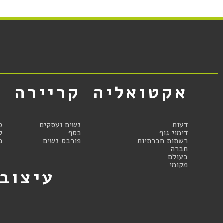
אקטואליה
קריירה
א
דעות
נשים ועסקים
ס
דימוי גוף
כסף
ק
רשתות חברתיות
פורבס נשים
מ
חברה
בעולם
מקומי
עיצוב