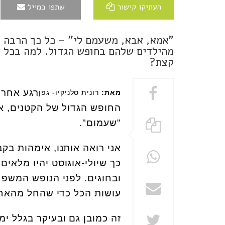
העתיקו קישור
שתפו במייל
"אמא, אבא, משעמם לי" – כל כך הרבה ה
מהילדים שלהם בחופש הגדול. למה בכל 
קצת?
רגע אחרי
מאת:
רונית סלניקיו- גפן
החופש הגדול של הקטנים, אנ
"שעמום".
אני רואה אותנו, אימהות בקב
כך שיולי-אוגוסט יהיו מלאי
ובחוגים. לפני הנופש המשפח
עושות הכל כדי שהחל מהאחד
זה כמובן גם ובעיקר בגלל י