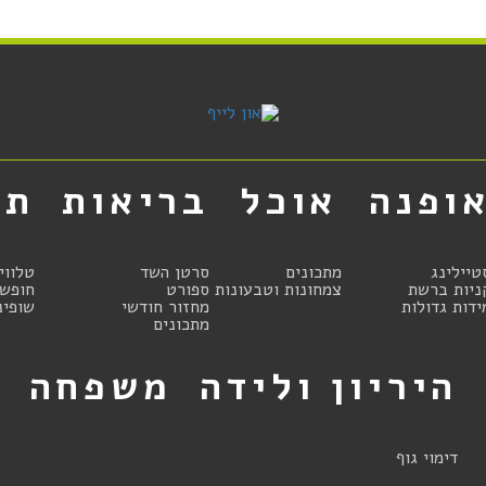
ופנה
אוכל
בריאות
תר
טיילינג
מתכונים
סרטן השד
טלווי
ניות ברשת
צמחונות וטבעונות
ספורט
חופשו
ידות גדולות
מחזור חודשי
שופינ
מתכונים
היריון ולידה
משפחה
ט
דימוי גוף