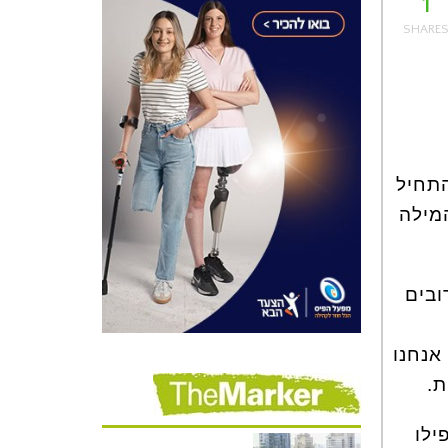
1
התחיל
מילה
ובים
אנחנו
ת.
ילו