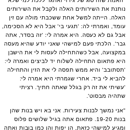
"האמת שזה סוג של גירוי ואתגר ללכת למי שלא
נותנת את השירותים האלה ולקבל את השירותים
האלה. הייתה למשל אחת ששכבתי מולה עם זין
עומד, ואמרתי לה: 'תגעי בי' אבל היא לא הסכימה,
אבל גם לא כעסה. היא אמרה לי: 'זה בסדר, אתה
גבר'. הלכתי פעם למישהי שאני יודע שהיא מעסה
במקצועה, אבל כשהתחילה לעסות לי את הישבן
היא פתאום התחילה לשלוח יד לביצים ואמרה לי:
'תסתובב' והיא ממש תפסה לי את הזין והתחילה
להביא לי ביד. אחרי שגמרתי היא אמרה לי:
'עשיתי את זה רק בגלל שאתה חתיך. רציתי
שתהיה מבסוט'.
"אני נמשך לבנות צעירות. אני בא ויש בנות שהן
בנות 19-20. פתאום אתה בגיל שלושים פלוס
ומגיע למישהי כזאת, הן יפות והן כמו בובות ואתה