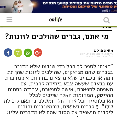
כללי
מי אתם, גברים שהולכים לזונות?
מאיה פולק
עיתונאית, סופרת ומשוררת. חשוב
לי לכתוב כדי לשפר את איכות
"רציתי לספר לך הכל כדי שידעו שלא מדובר
בגברים שהם מניאקים, שהולכים לזונות שהן תת
רמה או בגברים שלא מוצאים בחורות. את מדברת
עם בנאדם שעשה צבא ביחידה קרבית, עם
משפחה לתפארת, אישה לתפארת, עבודה בתחום
ההייטק, המקומות האלה שייכים לכלל
האוכלוסייה וכל אחד הולך ומשלם בהתאם ליכולת
שלו". 3 גברים נשואים, נורמטיביים והורים
לילדים חושפים את הסוד שהם לא מדברים עליו: