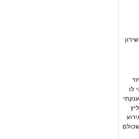
ירון
חד
 לו
ענקתי
יץ
רוע
 כשכולם