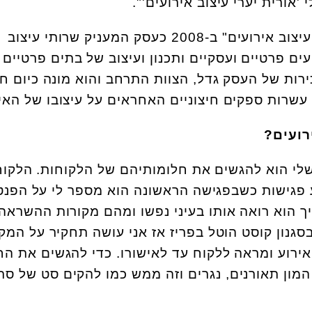
ורית יערי עיצוב אירועים'".
יערי הקימה את "אורית יערי עיצוב אירועים" ב-2008 כעסק המעניק שרותי עיצוב
עים פרטיים ועסקיים ותכנון ועיצוב של בתים פרטיים
רות של העסק גדל, הצוות התרחב והוא מונה כיום ח
 עשרות ספקים חיצוניים האחראים על עיצובו של האיר
רועים?
לי הוא להגשים את חלומותיהם של הלקוחות. הלקוח
 פגישות כשבפגישה הראשונה הוא מספר לי על הפנט
יך הוא רואה אותו בעיני נפשו ומהם מקורות ההשראה 
גנון קוסט הוטל בפריז אז אני עושה תחקיר על המק
אירוע ומראה ללקוח עד לאישורו. כדי להגשים את החז
 המון תאורנים, נגרים וזה ממש כמו להקים סט של סר