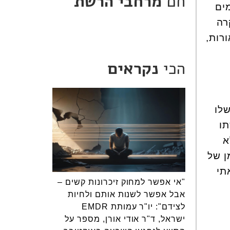
חם
מרחבי הרשת
ים (17, שני תאומים
רה
רות,
הכי
נקראים
לו
תו
א
ן של
תי
"אי אפשר למחוק זיכרונות קשים –
אבל אפשר לשנות אותם ולחיות
לצידם": יו"ר עמותת EMDR
ישראל, ד"ר אודי אורן, מספר על