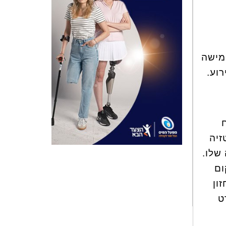
מישה
וע.
זיה
שלו.
ום
ון
ט