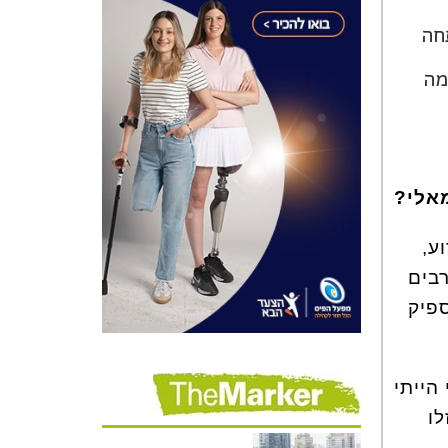
חה
מה
מאלי?
ע,
בים
פיק
הייתי
ו