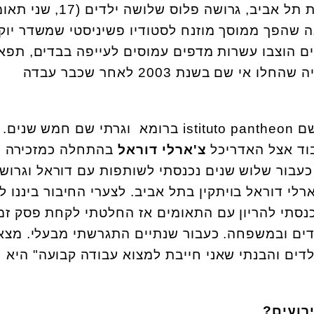
המשרד של אורית יערי, ילידת תל אביב, גרושה פלוס שלושה ילד
במבנה שהפך ממוסך מוזנח לסטודיו פשיניסטי שמשדר יוק
ם הוצבו עשרות מדפים עמוסים לעייפה בבדים, תפאו
חפציםותאורה משלל הפקותיה שהחלו אי שם בשנת 2003 לאחר שכבר עבדה
שם
istituto pantheon
ברומא וגרתי שם חמש שנים.
וד אצל האדריכל
צ'ארלי דוראל
בהתחלה כמזכירה ש
 כעבור שלוש שנים נכנסתי לשותפות עם דוראל וגרוש
רלי דוראל בויתקין בתל אביב. לצערי החיבור ביננו ל
כנסתי להריון עם התאומים אז החלטתי לקחת פסק זמ
דים ובמשפחה. כעבור שנתיים התגרשתי מבעלי. מצא
דים והבנתי שאני חייבת למצוא עבודה קבועה" היא
רועים?