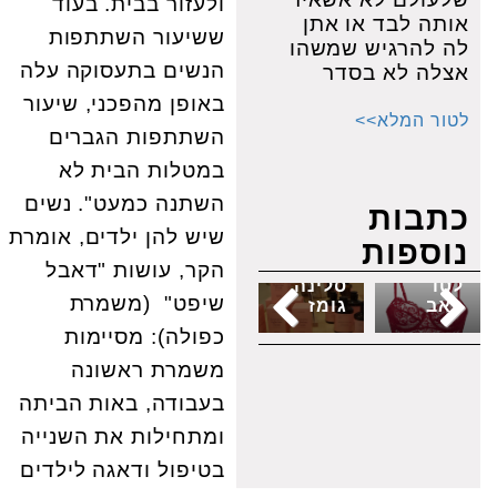
ולעזור בבית. בעוד
אותה לבד או אתן
ששיעור השתתפות
מוצרי
לה להרגיש שמשהו
הגנה
הנשים בתעסוקה עלה
אצלה לא בסדר
מהשמש,
באופן מהפכני, שיעור
דאודורנט
המוח
מסע של
לטור המלא>>
רפואי,
שלנו
שינויים:
השתתפות הגברים
איך
בלילה:
כך
למנוע
כך
תשמרי
במטלות הבית לא
פריז
תהפכו
על
השתנה כמעט". נשים
בשיער,
את
איכות
כתבות
ומוצרי
השינה
השינה
שיש להן ילדים, אומרת
נוספות
נגיעות
איפור
למנוע
שלך
קטנות
של
העוצמתי
בכל
הקר, עושות "דאבל
לטו
סלינה
ביותר
שלב
שיפט" (משמרת
באב
גומז
שלכם
בחיים
כפולה): מסיימות
משמרת ראשונה
בעבודה, באות הביתה
ומתחילות את השנייה
בטיפול ודאגה לילדים