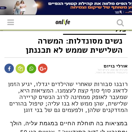
כללי
נשים מסונדלות: המשרה
השלישית שממש לא תכננתן
אורלי בויום
סקרנית עם 200 עיניים לכל
כיוון,תמיד מחפשת את האחר,
רובנו סבורות שאחרי שהילדים יגדלו, יגיע הזמן
לדאוג סוף סוף קצת לעצמנו. המציאות היא,
שמעבר לאופק ממתינה לרוב הנשים קריירה
שלישית, שהן ממש לא בנו עליה; טיפול בהורים
המזדקנים שלהן, ולפעמים גם של בני זוגן
במציאות בה תוחלת החיים במגמת עליה, הולך