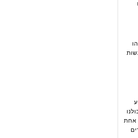
ו
שות
ע
לנו
 אחת
ים