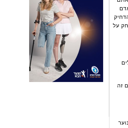
אדם
דחיק
חק על
ים
 זה
וער