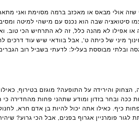
י שזה אולי מבאס או מאכזב ברמה מסוימת ואני מתאר
מו סיטואציה שבה הוא נכנס עם מישהי למיטה ומסיב
ו אפילו לא מהנה כלל, זה לא התרחיש הכי טוב. ואנ
נוך מיני של כיתה ט', אבל בוודאי שיש עוד דרכים לה
גסה ובלתי מבוססת בעליל: לדעתי בשביל רוב הגברים
הצחוק והירידה על התופעה? מוגזם בטירוף, כאילו
 ככה ובחר בזדון ומודע שתהני פחות מהחדירה כי ה
חות כיף. כאילו אתה יכול להיות בן אדם חרא, לחנוק
ת לגור פומרניין אגרוף בפנים, אבל הכי גרוע? שיהיה