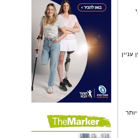
י
עניין
יותר