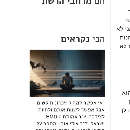
חם
מרחבי הרשת
ה
י לא
הכי
נקראים
נות,
 לא
וא
"אי אפשר למחוק זיכרונות קשים –
 לך
אבל אפשר לשנות אותם ולחיות
לצידם": יו"ר עמותת EMDR
ישראל, ד"ר אודי אורן, מספר על