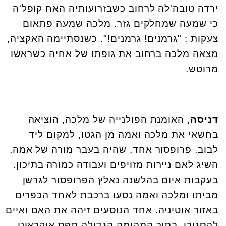
ירדה טובה'לה לרחוב כשבזרועותיה האח קופל'ה
כי שמעה שמחלקים גזר. מלכה שמעה פתאום
צעקות : "גרמנים! גרמנים!". כשנסתיימה האקציה,
מצאה מלכה ברחוב את גופתו של אחיה כשראשו
מרוטש
.
דניסה
, האומנת הפולנייה של מלכה, הוציאה
בחשאי את מלכה ואמה מן הגטו, למקום ליד
לבוב. פרופסור אחד, שהיה בעבר מורה של אמה,
השיג לאם ניירות מזויפים ועבודה כמורה בתיכון.
בעקבות איום בהלשנה נאלץ הפרופסור לגרשן
מביתו ומלכה ואמה נסעו ברכבת לאחד הכפרים
באזור אוטיניה. אחד הנוסעים זיהה את האם ואיים
להסגירן. בתוך המהומה הגדולה תפס אוקראיני