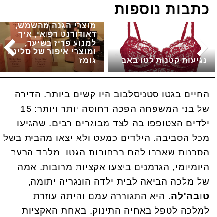
כתבות נוספות
מוצרי הגנה מהשמש,
דאודורנט רפואי, איך
למנוע פריז בשיער,
ומוצרי איפור של סלינה
נגיעות קטנות לטו באב
גומז
החיים בגטו סטניסלבוב היו קשים ביותר: הדירה
של בני המשפחה הפכה דחוסה יותר ויותר: 15
ילדים הצטופפו בה לצד מבוגרים רבים. שהגיעו
מכל הסביבה. הילדים כמעט ולא יצאו מהבית בשל
הסכנות שארבו להם ברחובות הגטו. מלבד הרעב
היומיומי, הגרמנים ביצעו אקציות מרובות. אמה
של מלכה הביאה לבית ילדה הונגריה יתומה,
טובה'לה
. היא התגוררה עמם והיתה עוזרת
למלכה לטפל באחיה התינוק. באחת האקציות