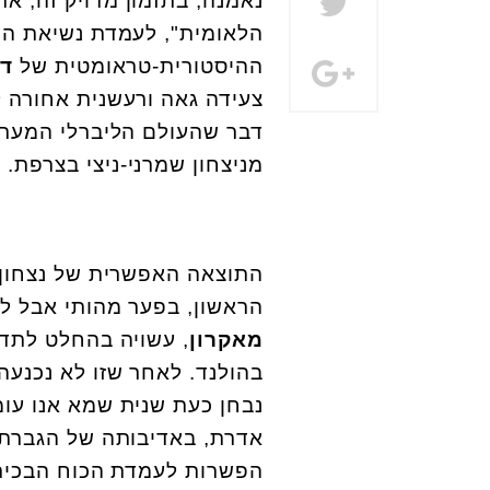
נאמנה, בתזמון מדויק זה, א
הלאומית", לעמדת נשיאת הרפ
ההיסטורית-טראומטית של
דו
צעידה גאה ורעשנית אחורה ל
דבר שהעולם הליברלי המערבי
מניצחון שמרני-ניצי בצרפת.
התוצאה האפשרית של נצחון ל
הראשון, בפער מהותי אבל ל
מאקרון
, עשויה בהחלט לתד
בהולנד. לאחר שזו לא נכנעה
נבחן כעת שנית שמא אנו עומ
אדרת, באדיבותה של הגברת
הפשרות לעמדת הכוח הבכירה