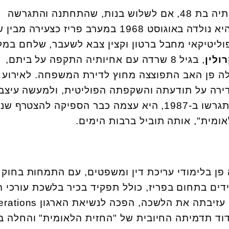
מריון אן פרין לה פן היא צרפתיה בת 48, אם לשלוש בנות, שהתחתנה והתגרשה
פעמיים עד כה, והיד נטויה. היא נולדה באוגוסט 1968 במערב פריז כצע
פוליטיקאי מחבל ברטון וקצין צבא לשעבר, שלחם במ
ולין
, בגיל 8 שרדה עם אחיותיה התקפה על ביתם,
ה פן האב התפוצצה מחוץ לדירת המשפחה. לאירוע
ירה על תודעתה והשקפתה הפוליטית, ולמעשה עיצב
אישיותה הפוליטית. הוריה התגרשו ב-1987, היא עצמה כבר הספיקה להצטרף
אומית", אותה תוביל ברבות הימים.
פן בלימודי עריכת דין ומשפטים, עם התמחות בחוק
ידים בתחום בפריז, כולל תפקיד בכיר בלשכת עורכי הד
 עזיבתה את הלשכה, הפכה לנשיאת הארגון
rations
דוד תדמיתה החיובית של "החזית הלאומית" והחלה ב