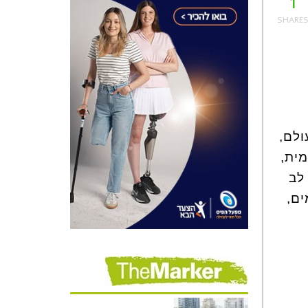
1
ולם,
מית,
לב
ים,