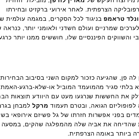
ת מירוצה העיקש של
מארין לה פן
, מובילת "החזית
ובליקה הצרפתית. לאחר אירועי ברקזיט ובחירתו
נלד טראמפ
בניגוד לכל הסקרים, במגמה עולמית ש
ערכים שמרניים ועולם חשדני ולאומני יותר, כנראה ש
 והשווקים הפיננסיים שלו, חוששים ממנו יותר כרגע
ה פן, שהגיעה כזכור למקום השני בסיבוב הבחירות
א בלתי סגיר מהמועמד המוביל או-שלא-ברגע-האמת,
לק את החששות שנרגעו מעט עם היוודע תוצאות הבח
 לפופוליזם הגואה, ובטרם תעמוד
מרקל
למבחן בגרמ
דים בפני אפשרות חזרתו של גל פשיזם אירופאי בשינ
 שהדיחה את אביה שלה מהמפלגה שהקים, במסעה 
 ביותר באומה הצרפתית.