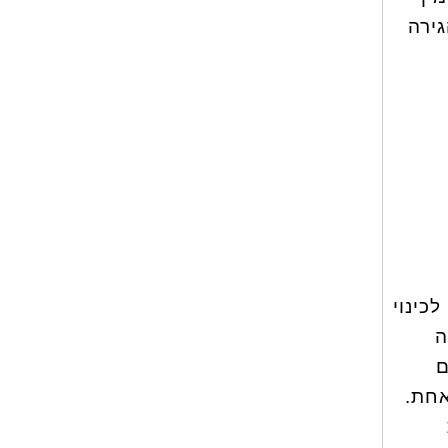
ירה
כינוי
ה
ם
אחת.