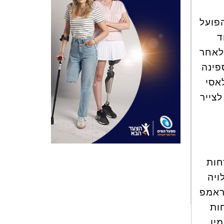
פועל
ד
רופאי מאז 2004. שנתיים לאחר
פינה
אסי
צייר
חות
ויה
ראמפ
ות
ין