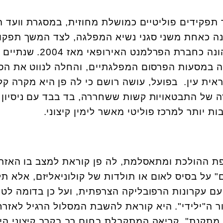
קידים פוליטיים כמושלת מחוזית, במסגרת וועד ה
מאז 2003 אף כיהנה כאחת משני סגני נשיא המפלגה, לצד המשך תפקו
כמושלת במחוזות שונים, וכהונה כחברת הפרלמנט האי
ה במסעות הפרסום המפלגתיים, והחלה לנווט את הס
ראית עין. בפועל, עושה רושם כי לה פן היא מקרה קל
 של התבטאויות קשות ששחררה, בד בבד עם ניסיון ל
 יותר למרכז פוליטי מאשר לימין קיצוני.
ת ההולכת ומתאסלמת, לה פן קוראת למצב בו האזר
 על בסיס לאום או תולדות של קולוניאליזם, אלא תל
ם עקרונות הרפובליקה הצרפתית, ועל כן בדומה לט
ר ה"ילידי". היא קוראת להשבת המסלול הרגיל לאזרח
מתקנת", קריאה המתקבלת בחום רב בקרב קיצוני הימ