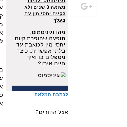
וגיניסמוס: להיות
שי
נשואה 3 שנים ולא
לקיים יחסי מין עם
קב
בעלך
מה
מהו וגיניסמוס,
אפ
תופעה שהופכת קיום
לה
יחסי מין לכואבת עד
בלתי אפשרית, כיצד
מטפלים בו ואיך
חיים איתו?
בס
אי
לכתבה המלאה
ספ
או
אצל ההורים?