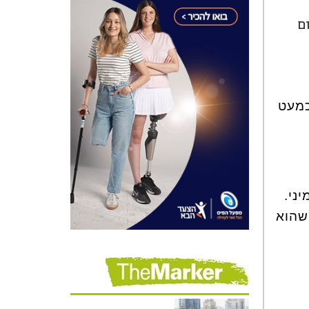
ום
פור של כמעט 40 שנה, כמעט
ני.
שהוא