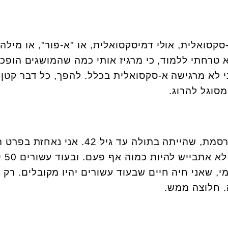
קסואלית, אולי דמיסקסואלית, או "א-פור", או מילה
טרחתי ללמוד, כי מרגיז אותי כמה שהמושגים הופכי
י לא מרגישה א-סקסואלית בכלל. להפך, כל דבר קטן
סוגל להרוג.
ישנו מיתוס אודות זמרת מפורסמת, שהייתה בתולה עד גיל 42. אני נאח
כל כך יפה ומו
י, שאני חיה חיים שבעוד עשורים יהיו מקובלים. רק
 חלוצה ממש.