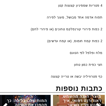
4 פטריות שמפיניון קצוצות קטן
תפוח אדמה אחד מבושל, מעוך לפירה
2 כפות פירורי קורנפלקס טחונים (או פירורי לחם)
2 כפות קמח חומוס, (או קמח עדשים)
מלח ופלפל לפי הטעם
חצי כפית כמון טחון
כף פטרוזיליה יבשה או טרייה קצוצה
כתבות נוספות
מוצרי הגנה מהשמש,
דאודורנט רפואי, איך
המוח שלנו בלילה: כך
למנוע פריז בשיער,
תהפכו את השינה