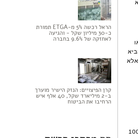
א
הראל רכשה 5% מ-ETGA תמורת
כ-30 מיליון שקל - והגיעה
לאחזקה של 9.6% בחברה
ו
ביא
אלא
קרן הפיצויים: הנזק הישיר מוערך
ב-2 מיליארד שקל, 40 אלף איש
הרחיבו את הביטוח
ונות היו טובות אל "דאזדי" - בשנה הראשונה הם הגיעו לרווחים של 100