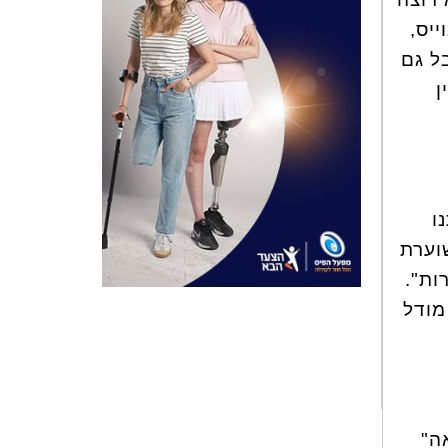
יס,
ל גם
ן
ו
וערת
ות".
ת, עם מודל
ה"