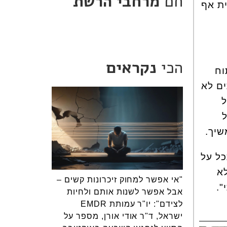
חם
מרחבי הרשת
ית אף
הכי
נקראים
וח
ים לא
ל
שיך
.
כל על
לא
"אי אפשר למחוק זיכרונות קשים –
".
אבל אפשר לשנות אותם ולחיות
לצידם": יו"ר עמותת EMDR
ישראל, ד"ר אודי אורן, מספר על