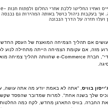
מבלי שהיה להם רקע בעסקים, ג'ייסון בוייס ואחיו החליטו ללכת אחרי החלום ולפתוח חנות e-
צלחה. אך בעקבות ניהול כושל באותה המהירות גם נכנסה
עושים אם תהליך הצמיחה המואצת של העסק החדש
וע מזה, אם עקומת הצמיחה הייתה מתחילה לנוע לכי
י", חברת
e-Commerce
שחוותה תהליך צמיחה מואץ
יגה
.
'ייסון בוויס
, "אתה לא באמת יודע מה אתה עושה, ע
הכיס שלך בשנה אחת". למרות שמדובר שהפסד שקש
את החברה. בוויס התארגן מחדש, לקח כמה החלטות