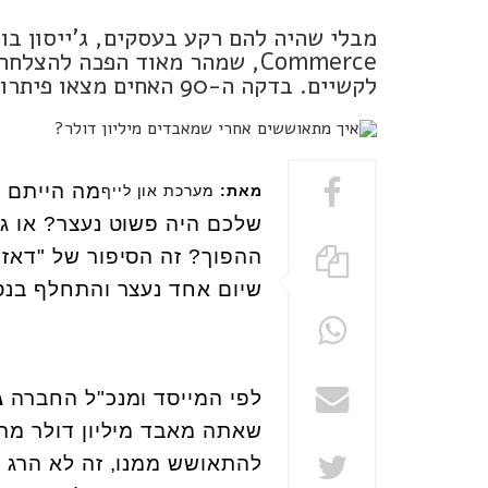
Commerce, שמהר מאוד הפכה לה
לקשיים. בדקה ה-90 האחים מצאו פיתרון ועלו חזרה על הדרך הנכונה
מה הייתם 
מאת:
מערכת און לייף
שלכם היה פשוט נעצר? או גר
ההפוך? זה הסיפור של "דאזד
שיום אחד נעצר והתחלף בנס
לפי המייסד ומנכ"ל החברה
ג
שאתה מאבד מיליון דולר מ
להתאושש ממנו, זה לא הרג 