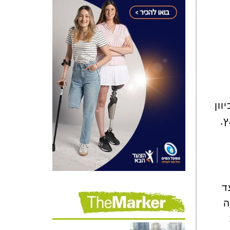
וון
,
ד
ה