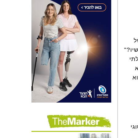
יו?"
תי
א
א
גי