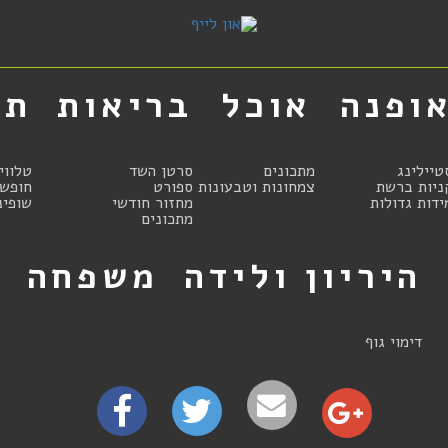
ופנה
אוכל
בריאות
תר
טיילינג
מתכונים
סרטן השד
טלווי
ניות ברשת
צמחונות וטבעונות
ספורט
חופשו
ידות גדולות
מחזור חודשי
שופינ
מתכונים
היריון ולידה
משפחה
ט
דימוי גוף