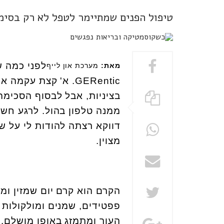
טיפול הפנים שמתיימר לטפל לא רק בסימ
לפני כמה ש
מאת:
מערכת און לייף
GERentic
. א' קצת עקמה את
בציניות, אבל לבסוף הסכימה
ממנה טלפון בהול. לרגע חשב
דווקא רצתה להודות לי על 
מצוין.
הקרם הוא קרם יום שמזין ומג
פפטידים, שמנים ומולקולות ת
העור ומתמזג באופן מושלם. ל