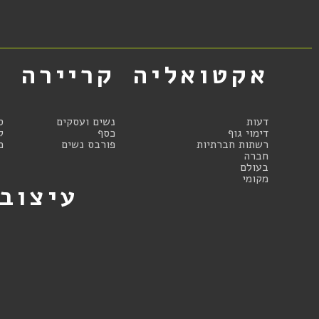
אקטואליה
קריירה
א
דעות
נשים ועסקים
ס
דימוי גוף
כסף
ק
רשתות חברתיות
פורבס נשים
מ
חברה
בעולם
מקומי
עיצוב