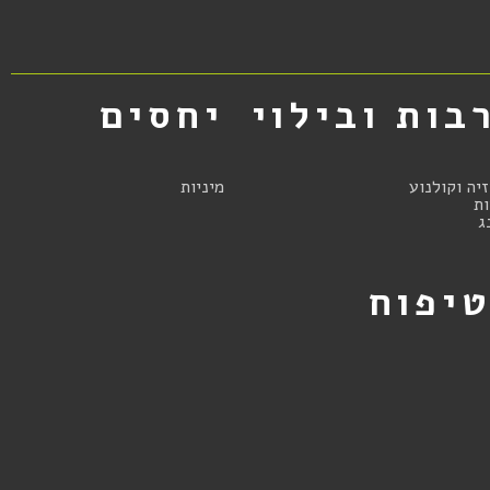
בות ובילוי
יחסים
זיה וקולנוע
מיניות
ת
ג
יפוח