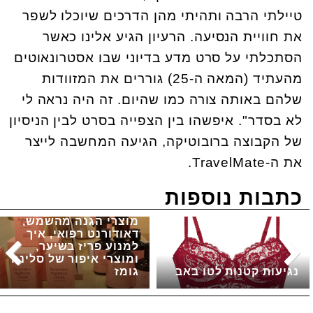
טיילתי הרבה ותהיתי מהן הדרכים שיוכלו לשפר
את חוויית הנסיעה. הרעיון הגיע אלינו כאשר
הסתכלתי על סרט מדע בדיוני שבו אסטרונאוטים
מהעתיד (המאה ה-25) גוררים את המזוודות
שלהם באותה צורה כמו שהיום. זה היה נראה לי
לא בסדר". איפשהו בין הצפייה בסרט לבין הניסיון
של הקבוצה ברובוטיקה, הגיעה המחשבה לייצר
את ה
.TravelMate-
כתבות נוספות
מוצרי הגנה מהשמש,
דאודורנט רפואי, איך
למנוע פריז בשיער,
ומוצרי איפור של סלינה
נגיעות קטנות לטו באב
גומז