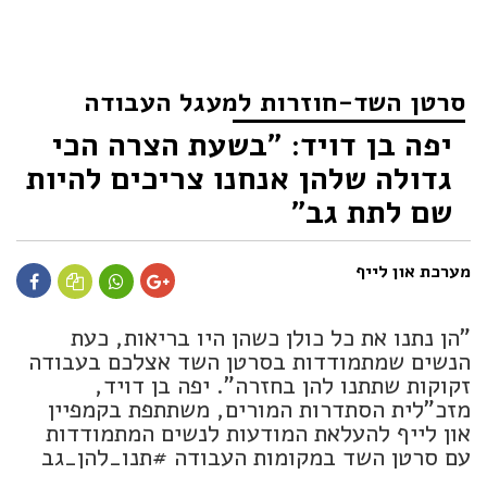
סרטן השד-חוזרות למעגל העבודה
יפה בן דויד: "בשעת הצרה הכי
גדולה שלהן אנחנו צריכים להיות
שם לתת גב"
מערכת און לייף
"הן נתנו את כל כולן כשהן היו בריאות, כעת
הנשים שמתמודדות בסרטן השד אצלכם בעבודה
זקוקות שתתנו להן בחזרה". יפה בן דויד,
מזכ"לית הסתדרות המורים, משתתפת בקמפיין
און לייף להעלאת המודעות לנשים המתמודדות
עם סרטן השד במקומות העבודה #תנו_להן_גב