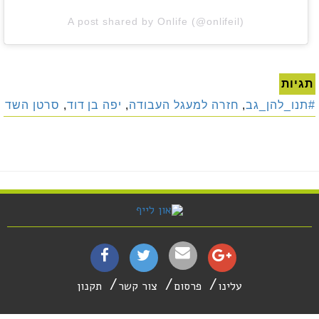
A post shared by Onlife (@onlifeil)
תגיות
#תנו_להן_גב
,
חזרה למעגל העבודה
,
יפה בן דוד
,
סרטן השד
עלינו
פרסום
צור קשר
תקנון