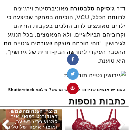
ד"ר
ג'סיקה סלבטורה
מאוניברסיטת וירג'יניה
לרווחת הכלל, VCU, הוכיחה במחקר שביצעה כי
ילדים מאומצים לרוב הולכים בעקבות הוריהם
וקרוביהם הביולוגיים, ולא המאמצים, בכל הנוגע
לגירושין. "זוהי הוכחה מוצקה שגורמים גנטיים הם
ההסבר העיקרי לתורשה הבין-דורית של גירושין",
היא טוענת.
האם יש אנשים שנידונו להתגרש מראש? צילום: Shutterstock
כתבות נוספות
מוצרי הגנה מהשמש,
דאודורנט רפואי, איך
למנוע פריז בשיער,
ומוצרי איפור של סלינה