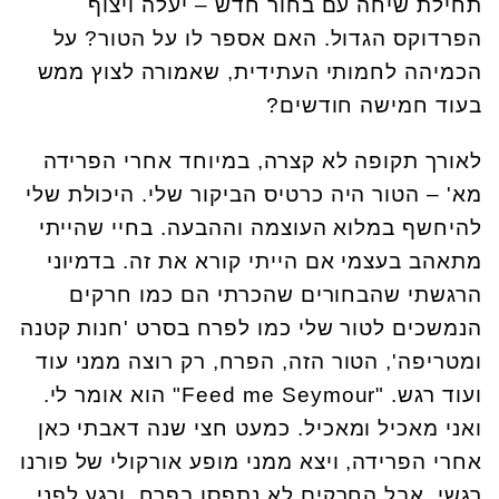
תחילת שיחה עם בחור חדש – יעלה ויצוף
הפרדוקס הגדול. האם אספר לו על הטור? על
הכמיהה לחמותי העתידית, שאמורה לצוץ ממש
בעוד חמישה חודשים?
לאורך תקופה לא קצרה, במיוחד אחרי הפרידה
מא' – הטור היה כרטיס הביקור שלי. היכולת שלי
להיחשף במלוא העוצמה וההבעה. בחיי שהייתי
מתאהב בעצמי אם הייתי קורא את זה. בדמיוני
הרגשתי שהבחורים שהכרתי הם כמו חרקים
הנמשכים לטור שלי כמו לפרח בסרט 'חנות קטנה
ומטריפה', הטור הזה, הפרח, רק רוצה ממני עוד
ועוד רגש. "Feed me Seymour" הוא אומר לי.
ואני מאכיל ומאכיל. כמעט חצי שנה דאבתי כאן
אחרי הפרידה, ויצא ממני מופע אורקולי של פורנו
רגשי. אבל החרקים לא נתפסו בפרח, ורגע לפני