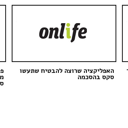
האפליקציה שרוצה להבטיח שתעשו
פל
סקס בהסכמה
מע
סד