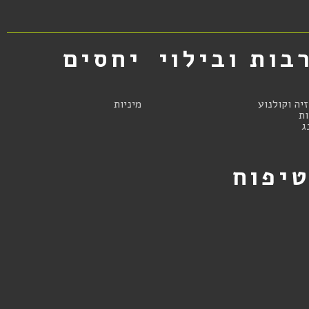
בות ובילוי
יחסים
זיה וקולנוע
מיניות
ת
ג
יפוח