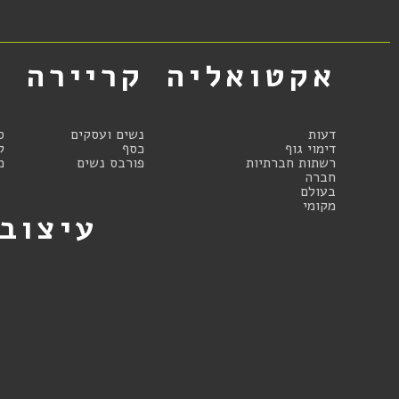
אקטואליה
קריירה
א
דעות
נשים ועסקים
ס
דימוי גוף
כסף
ק
רשתות חברתיות
פורבס נשים
מ
חברה
בעולם
מקומי
עיצוב