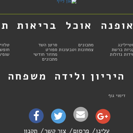
ופנה
אוכל
בריאות
תר
טיילינג
מתכונים
סרטן השד
טלווי
ניות ברשת
צמחונות וטבעונות
ספורט
חופשו
ידות גדולות
מחזור חודשי
שופינ
מתכונים
היריון ולידה
משפחה
ט
דימוי גוף
עלינו
פרסום
צור קשר
תקנון