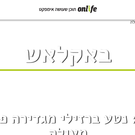
באקלאש
נטע ברזילי מגדירה פ
מעולה