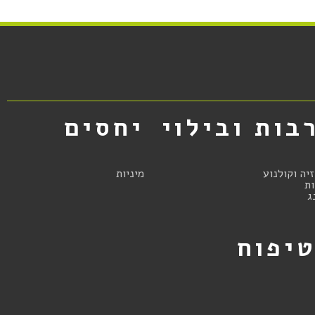
בות ובילוי
יחסים
זיה וקולנוע
מיניות
ת
ג
יפוח