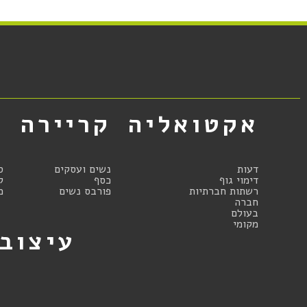
אקטואליה
קריירה
א
דעות
נשים ועסקים
ס
דימוי גוף
כסף
ק
רשתות חברתיות
פורבס נשים
מ
חברה
בעולם
מקומי
עיצוב