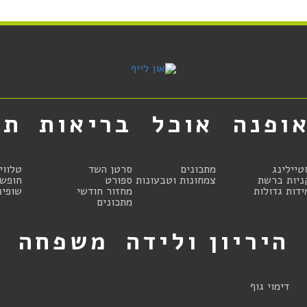
ופנה
אוכל
בריאות
תר
טיילינג
מתכונים
סרטן השד
טלווי
ניות ברשת
צמחונות וטבעונות
ספורט
חופשו
ידות גדולות
מחזור חודשי
שופינ
מתכונים
היריון ולידה
משפחה
ט
דימוי גוף