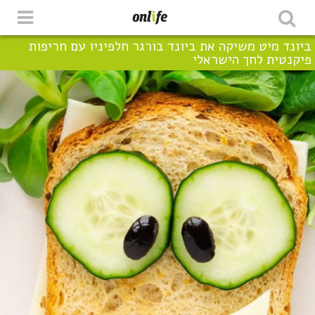
ביונד מיט משיקה את ביונד בורגר חלפיניו עם חריפות
פיקנטית לחך הישראלי