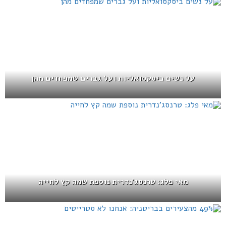
על נשים ביסקסואליות ועל גברים שמפחדים מהן
מאי פלג: טרנסג'נדרית נוספת שמה קץ לחייה