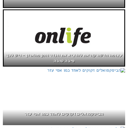
עצומה חדשה קוראת להוציא את וונדר וומן מהארון – ויש לכך
סיבה טובה
הביסקסואלים זקוקים לאחד כמו אסי עזר