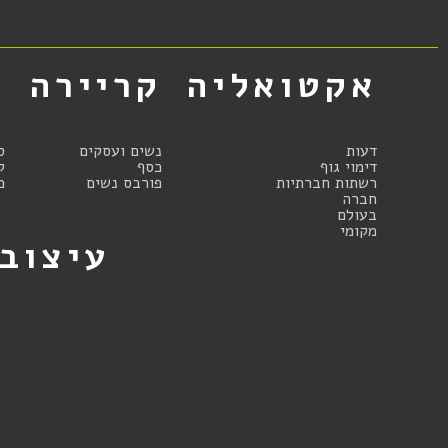
אקטואליה
קריירה
א
דעות
נשים ועסקים
ס
דימוי גוף
כסף
ק
רשתות חברתיות
פורבס נשים
מ
חברה
בעולם
מקומי
עיצוב