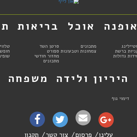
ופנה
אוכל
בריאות
תר
טיילינג
מתכונים
סרטן השד
טלווי
ניות ברשת
צמחונות וטבעונות
ספורט
חופשו
ידות גדולות
מחזור חודשי
שופינ
מתכונים
היריון ולידה
משפחה
ט
דימוי גוף
עלינו
פרסום
צור קשר
תקנון