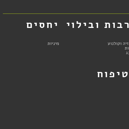
בות ובילוי
יחסים
זיה וקולנוע
מיניות
ת
ג
יפוח