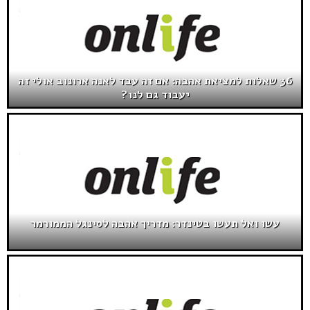
36 שאלות למציאת אהבה: אם זה עבד לאנה ארונוב אולי זה
יעבוד גם לנו?
עשו ואל תעשו בטינדר: מדריך אהבה לסינגל הממורמר