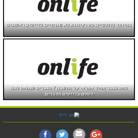
במיוחד לולנטיין: 20 רעיונות לא שגרתיים לדייטים ראשונים
למה הגבר תמיד אחראי על החשבון? הגברים שנמאס להם
לשלם בדייטים מדברים