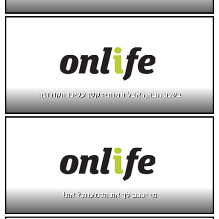
בשנה הבאה אצל חמותי: קטן עלינו הקורונה
מי ינגב לך את הדמעות? את!