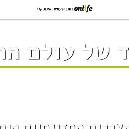
 של עולם הת
צרכים התזונתיים היח