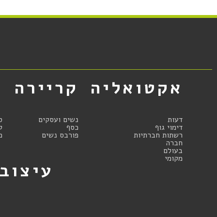
אקטואליה
קריירה
א
דעות
נשים ועסקים
ס
דימוי גוף
כסף
ק
רשתות חברתיות
פורבס נשים
מ
חברה
בעולם
מקומי
עיצוב