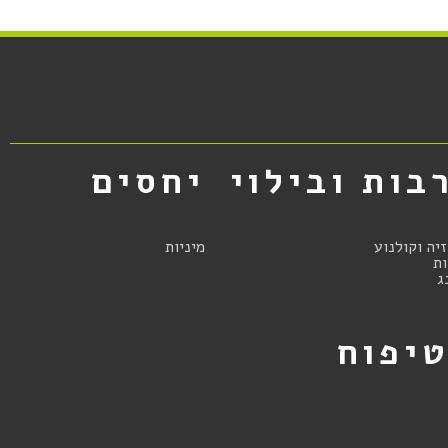
בות ובילוי
יחסים
זיה וקולנוע
מיניות
ת
ג
יפוח