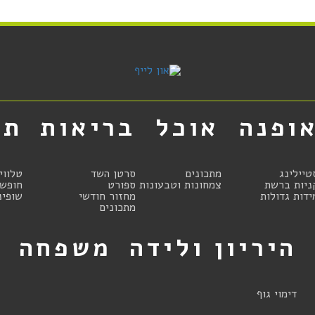
ופנה
אוכל
בריאות
תר
טיילינג
מתכונים
סרטן השד
טלווי
ניות ברשת
צמחונות וטבעונות
ספורט
חופשו
ידות גדולות
מחזור חודשי
שופינ
מתכונים
היריון ולידה
משפחה
ט
דימוי גוף