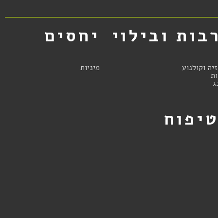
בות ובילוי
יחסים
זיה וקולנוע
מיניות
ת
ג
יפוח