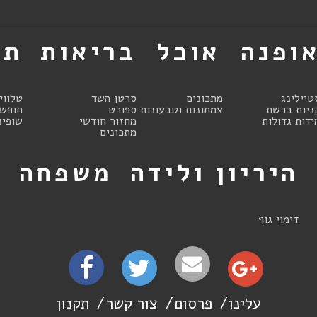
ופנה
אוכל
בריאות
תר
טיילינג
מתכונים
סרטן השד
טלווי
ניות ברשת
צמחונות וטבעונות
ספורט
חופשו
ידות גדולות
מחזור חודשי
שופינ
מתכונים
היריון ולידה
משפחה
ט
דימוי גוף
עלינו
פרסום
צור קשר
תקנון