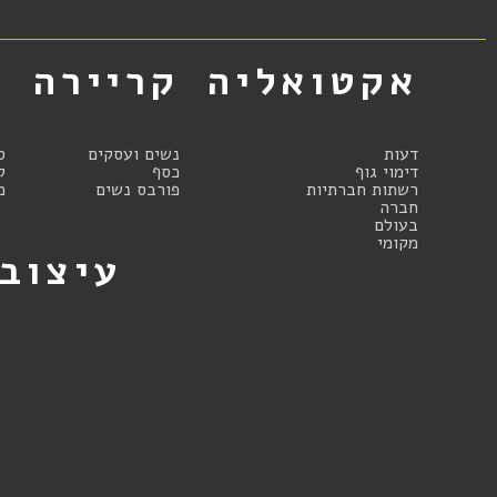
אקטואליה
קריירה
א
דעות
נשים ועסקים
ס
דימוי גוף
כסף
ק
רשתות חברתיות
פורבס נשים
מ
חברה
בעולם
מקומי
עיצוב