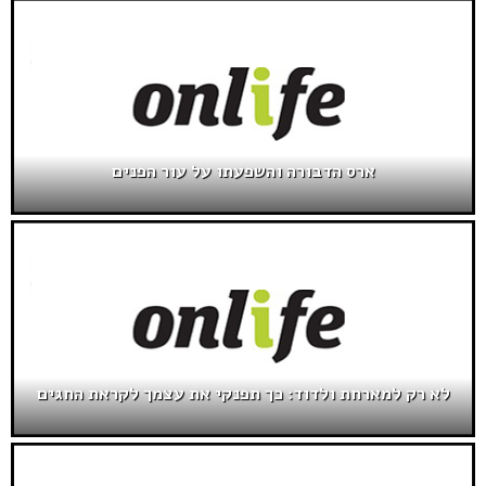
ארס הדבורה והשפעתו על עור הפנים
לא רק למארחת ולדוד: כך תפנקי את עצמך לקראת החגים