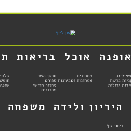
ופנה
אוכל
בריאות
תר
טיילינג
מתכונים
סרטן השד
טלווי
ניות ברשת
צמחונות וטבעונות
ספורט
חופשו
ידות גדולות
מחזור חודשי
שופינ
מתכונים
היריון ולידה
משפחה
ט
דימוי גוף