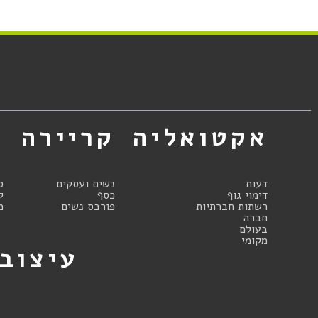
אקטואליה
קריירה
א
דעות
נשים ועסקים
ס
דימוי גוף
כסף
ק
רשתות חברתיות
פורבס נשים
מ
חברה
בעולם
מקומי
עיצוב