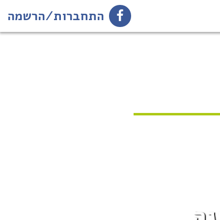
התחברות/הרשמה
נה