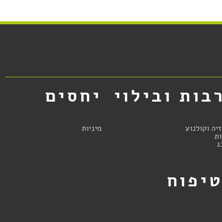
בות ובילוי
יחסים
זיה וקולנוע
מיניות
ת
ג
יפוח