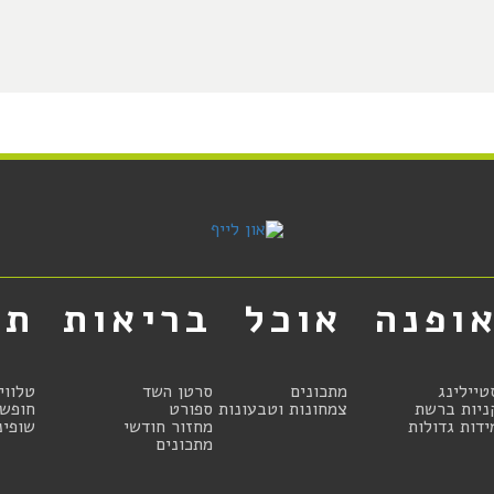
ופנה
אוכל
בריאות
תר
טיילינג
מתכונים
סרטן השד
טלווי
ניות ברשת
צמחונות וטבעונות
ספורט
חופשו
ידות גדולות
מחזור חודשי
שופינ
מתכונים