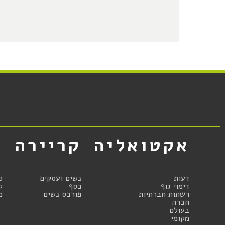
אקטואליה
קריירה
א
דעות
נשים ועסקים
ס
דימוי גוף
כסף
ק
רשתות חברתיות
פורבס נשים
מ
חברה
בעולם
מקומי