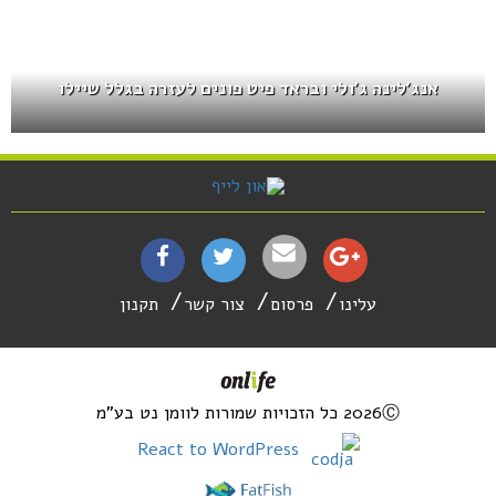
אנג'לינה ג'ולי ובראד פיט פונים לעזרה בגלל שיילו
עלינו
פרסום
צור קשר
תקנון
2026Ⓒ כל הזכויות שמורות לוומן נט בע"מ
React to WordPress