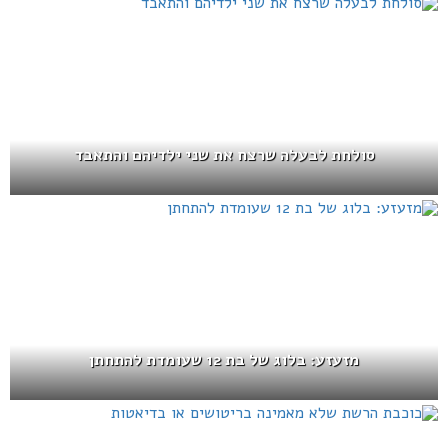
סולחת לבעלה שרצח את שני ילדיהם והתאבד
מזעזע: בלוג של בת 12 שעומדת להתחתן