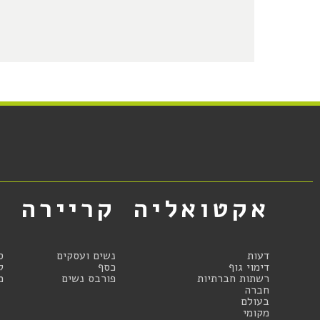
אקטואליה
קריירה
א
דעות
נשים ועסקים
ס
דימוי גוף
כסף
ק
רשתות חברתיות
פורבס נשים
מ
חברה
בעולם
מקומי