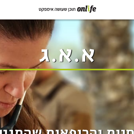
א.א.ג
יות והרופאות שהתגייס