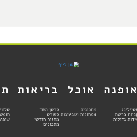
ופנה
אוכל
בריאות
תר
טיילינג
מתכונים
סרטן השד
טלווי
ניות ברשת
צמחונות וטבעונות
ספורט
חופשו
ידות גדולות
מחזור חודשי
שופינ
מתכונים