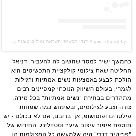
A post shared by דנדי תכשיטי השראה ומילים טובות (@positivedandi_jewelry)
כהמשך ישיר למסר שחשוב לה להעביר, דניאל
החליטה שאת צילומי קולקציית התכשיטים היא
הולכת לבצע באמצעות נשים אמתיות ורגילות
לגמרי. בעולם השיווק הנוכחי קמפיינים רבים
מתהדרים בבחירת "נשים אמתיות" בכל מידה,
צורה וצבע לצילומים, ובשימוש כמה שפחות
פילטרים ופוטושופ, אך ברובם, אם לא בכולם - יש
תוספת איפור עיצוב שיער וסטיילינג. החידוש של
"פוזיטיב דנדי" היה שלמעשה כל המצולמות הן