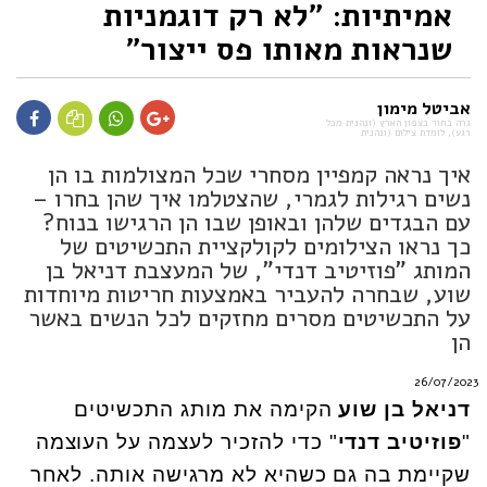
אמיתיות: "לא רק דוגמניות
שנראות מאותו פס ייצור"
אביטל מימון
גרה בחור בצפון הארץ (ונהנית מכל
רגע), לומדת צילום (ונהנית
איך נראה קמפיין מסחרי שכל המצולמות בו הן
נשים רגילות לגמרי, שהצטלמו איך שהן בחרו –
עם הבגדים שלהן ובאופן שבו הן הרגישו בנוח?
כך נראו הצילומים לקולקציית התכשיטים של
המותג "פוזיטיב דנדי", של המעצבת דניאל בן
שוע, שבחרה להעביר באמצעות חריטות מיוחדות
על התכשיטים מסרים מחזקים לכל הנשים באשר
הן
26/07/2023
דניאל בן שוע
הקימה את מותג התכשיטים
"
פוזיטיב דנדי
" כדי להזכיר לעצמה על העוצמה
שקיימת בה גם כשהיא לא מרגישה אותה. לאחר