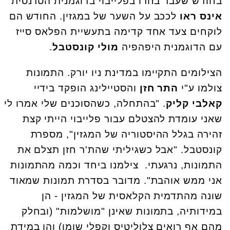
בחודש שעבר בחרו בפלייבוי בדוגמנית הטרנסית
אינס ראו
לככב על השער של במגזין. החודש הם
לוקחים צעד אחד קדימה בתעשיית הפלאס סייז
עם הדוגמנית היפהפיה
מולי קונסטבל
.
הצילומים התקיימו במדינת ניו יורק. התמונות
צולמו ע"י
התר חזן
והסטיילינג הופקד בידיי
קאלבי קליק
. "בהתחלה, כשהסוכנים שלי אמרו לי
שאני עומדת להצטלם עבור פלייבוי הייתי קצת
זהירה בגלל ההיסטוריה של המגזין", מספרת
קונסטבל. "אבל כשגיליתי שהת'ר חזן תצלם את
התמונות, נרגעתי. צילמנו ביחד וכמה מהתמונות
אני ממש אוהבת". מדובר בסדרת תמונות שמאוד
שונה מהתדמית הקלאסית של המגזין - הן
במידותיה, בתמונות שאינן "מושלמות" (ובחלק
מהם אף רואים צלוליטיס וקפלי שומן) והן במידת