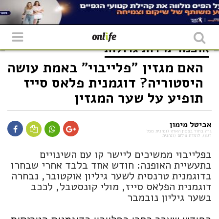
אופנה
מידות גדולות
האם מגזין "פלייבוי" באמת עושה
היסטוריה? דוגמנית פלאס סייז
תופיע על שער המגזין
אביטל מימון
גרה בחור בצפון הארץ (ונהנית מכל
רגע), לומדת צילום (ונהנית
בפלייבוי ממשיכים ליישר קו עם השינויים
בתעשיית האופנה: חודש אחד בלבד אחרי שבחרו
בדוגמנית טרנסית לשער גיליון אוקטובר, נבחרה
דוגמנית הפלאס סייז, מולי קונסטבל, לככב
בשער גיליון נובמבר