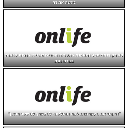
נעשה את זה
לא רק רותם סלע ומאמות במטבח: הנשים שהיינו רוצות לראות
בפרסומות
"זרקתי את העקרונות לפח והחלטתי להצטרף למשטר הרזון"