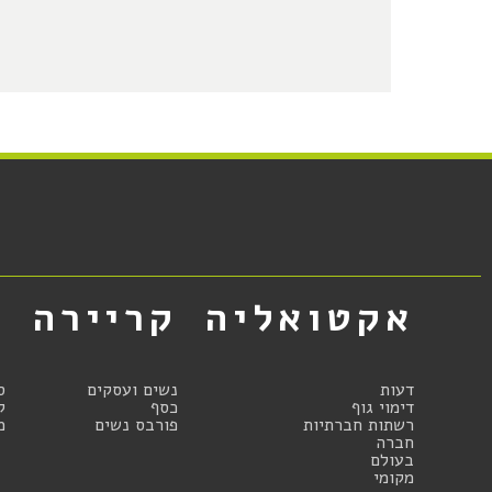
אקטואליה
קריירה
א
דעות
נשים ועסקים
ס
דימוי גוף
כסף
ק
רשתות חברתיות
פורבס נשים
מ
חברה
בעולם
מקומי