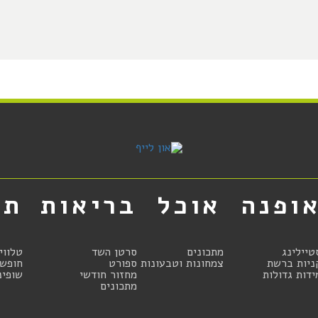
ופנה
אוכל
בריאות
תר
טיילינג
מתכונים
סרטן השד
טלווי
ניות ברשת
צמחונות וטבעונות
ספורט
חופשו
ידות גדולות
מחזור חודשי
שופינ
מתכונים