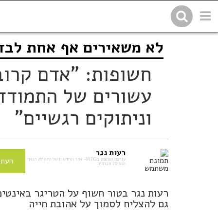
לא משאירים אף אחת לבד
שתפו בפייסבוק
העתיקו 
עשורים של התמודדו
וניתוקים רגשיים"
רעות נגר
עורכת שותפה בWDG- אתר החדשות של הקהילה הגאה
העתי
ופעילה חברתית
רעות נגר בטור חשוף על הטריגר באינטי
גם להצליח לסמוך על אהובת חייה