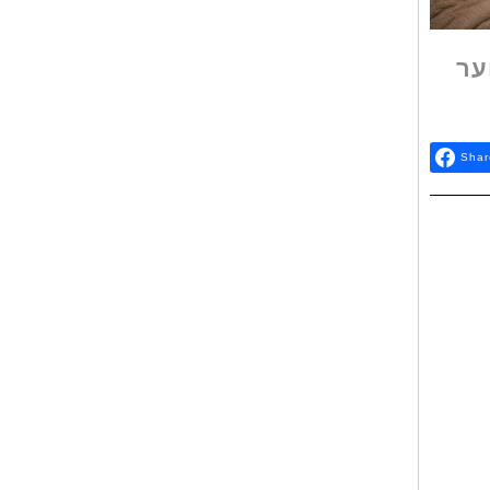
ער
Shar