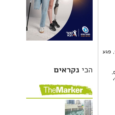
י, פגע
הכי
נקראים
ם,