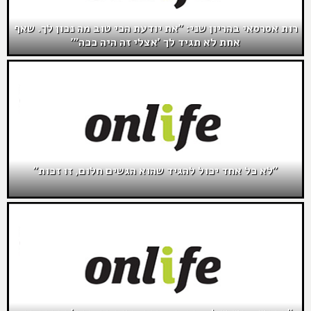
רות אסרסאי בהריון שני: "את יודעת הכי טוב מה נכון לך. שאף
אחת לא תגיד לך 'אצלי זה היה ככה"'
"לא כל אחד יכול להגיד שהוא הגשים חלום, זו זכות"