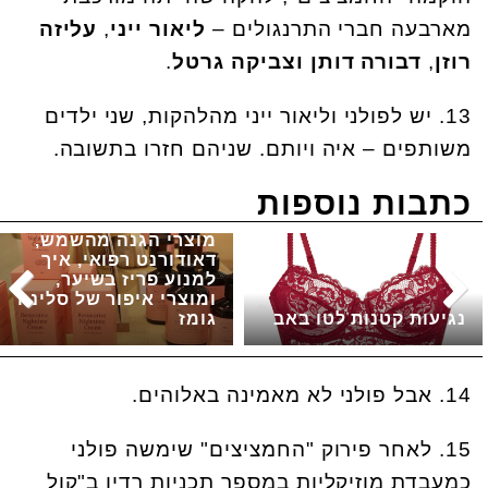
מארבעה חברי התרנגולים –
ליאור ייני
,
עליזה
רוזן
,
דבורה דותן וצביקה גרטל
.
13. יש לפולני וליאור ייני מהלהקות, שני ילדים
משותפים – איה ויותם. שניהם חזרו בתשובה.
כתבות נוספות
מוצרי הגנה מהשמש,
דאודורנט רפואי, איך
למנוע פריז בשיער,
ומוצרי איפור של סלינה
נגיעות קטנות לטו באב
גומז
14. אבל פולני לא מאמינה באלוהים.
15. לאחר פירוק "החמציצים" שימשה פולני
כמעבדת מוזיקליות במספר תכניות רדיו ב"קול