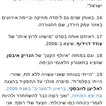
ישראל".
16. באותן שנים גם לימדה מוזיקה וביימה אירועים
באזור עמק הירדן, שם התגוררה.
17. ראיתם אותה בסרט "מישהו לרוץ איתו" של
עודד דוידוף
, שיצא ב-2006.
18. וגם במחזה "איולף הקטן" של
הנריק איבסן
,
שהציג בתאטרון הלאומי הבימה.
19. "הייתי בטוחה שאני עשויה ללא חת, שהרי
הייתי בפלמ"ח", סיפרה פולני על התפקיד בהצגה
ל
אליען לזובסקי
,
בראיון ל"מעריב" בשנת 2009,
עת יצא המחזה
. "ואני רוצה כבר להשתחרר ולהיות
לגמרי נינוחה כמו שיכולתי. הצעד שלי רופף, אני