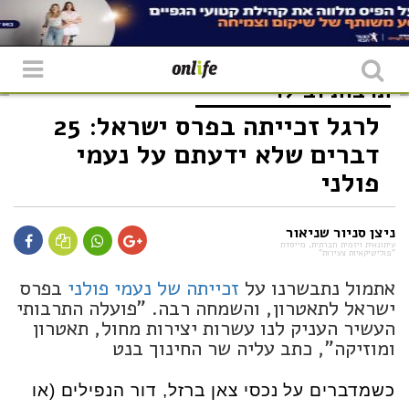
תרבות ובילוי
לרגל זכייתה בפרס ישראל: 25
דברים שלא ידעתם על נעמי
פולני
ניצן סניור שניאור
עיתונאית ויזמית חברתית, מייסדת
"פוליטיקאיות צעירות"
אתמול נתבשרנו על
זכייתה של נעמי פולני
בפרס
ישראל לתאטרון, והשמחה רבה. "פועלה התרבותי
העשיר העניק לנו עשרות יצירות מחול, תאטרון
ומוזיקה", כתב עליה שר החינוך בנט
כשמדברים על נכסי צאן ברזל, דור הנפילים (או