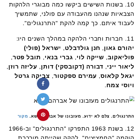
10. בשנות השישים ביקשו כמה מבוגרי הלהקות
הצבאיות שנהנו מהעבודה עם פולני, שתמשיך
לעבוד איתם. כך קמה להקת "התרנגולים".
11. חברות וחברי הלהקה במהלך השנים היו:
יהורם גאון
,
חנן גולדבלט
,
ישראל (פולי)
פוליאקוב
,
שייקה לוי
,
גברי בנאי
,
תובל פטר
,
ליאור ייני
,
דבורה (דקובסקי) דותן
,
עליזה רוזן
,
יגאל קלאוס
,
עמירם ספקטור
,
צביקה גרטל
ויוסי צמח
.
התרנגולים. צלם לא ידוע. מעזבונו של אברהם דשא.
מקור
12. בשנת 1963 התפרקו "התרנגולים" וב-1966
הוקמה "החמציצים", להקה שהייתה מורכבת