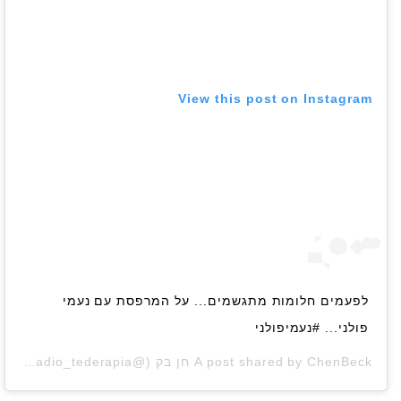
View this post on Instagram
לפעמים חלומות מתגשמים... על המרפסת עם נעמי
פולני... #נעמיפולני
ChenBeck חן בק
A post shared by
(@chen_beck_radio_tederapia) on