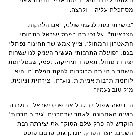
תשומת ליבה. היא הביטה אליי. הבינה שאני
מסתכלת עליה – וקרצה.
"בישרתי כעת לנעמי פולני, "אם הלהקות
הצבאיות", על זכייתה בפרס ישראל בתחומי
התאטרון והמחול", צייץ אמש שר החינוך
נפתלי
בנט
, "פועלה התרבותי העשיר העניק לנו עשרות
יצירות מחול, תאטרון ומוזיקה. נעמי, שבמלחמת
השחרור הייתה מכוכבות להקת הפלמ"ח, היא
לוחמת תרבות אמיתית. נועזת, יצירתית וציונית.
מזל טוב נעמי!"
הדרישה שפולני תקבל את פרס ישראל התגברה
בשנה האחרונה, לאחר שבתכנית "גיבור תרבות"
הוקדש לה פרק שלם הסוקר את יצירתה רבת
השנים. יוצר הפרק,
יונתן גת
, פרסם פוסט