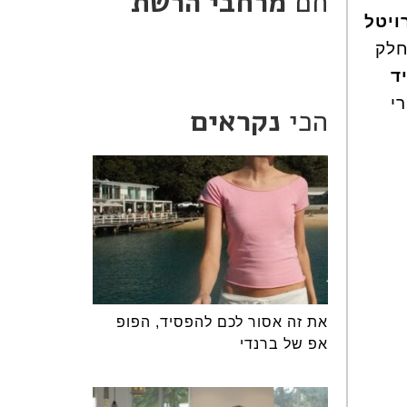
חם
מרחבי הרשת
ויטל
חלק
ד
י
הכי
נקראים
את זה אסור לכם להפסיד, הפופ
אפ של ברנדי