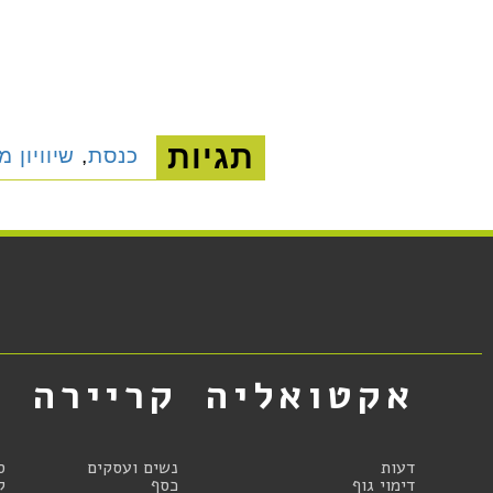
תגיות
כנסת
,
שיוויון מ
אקטואליה
קריירה
א
דעות
נשים ועסקים
ס
דימוי גוף
כסף
ק