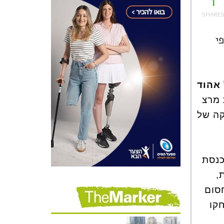
1
י
אהוד
 מרצ
קה של
לכנסת
,
סום
קו