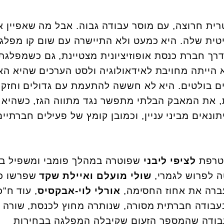
רית חרוצה, עם מוסר עבודה גבוה. אבל מה שאפיין א
טית שלה. היא כמעט ולא התיישרה עם שום קו מפלגת
הדרך חברת כנסת אופוזיציונית מצטיינת, גם כשמפלגת
 הייתה מחויבת לאידאולוגיה ולסט הערכים שהיא הא
ם בולטים. היא לא חששה להתעמת עם גדולים וחזקי
, את המאבק הבלתי מתפשר נגד מתווה הגז, כשהיא
נאים מביני עניין, וכמובן קומץ של פעילים חברתיים
צטרפת
לציפי ליבני
שפוטרה במהלך פומבי ומשפיל במ
ה לפרוש לגמרי,
שולי מועלם ואיילת שקד
שפרשו כד
רה את אחוז החסימה,
אורלי לוי-אבקסיס
, עוד ח"כ
עבודה חברתית מסורה, שנותרה מחוץ לכנסת, שורה 
בודה שהמספר הזעום שקיבלה המפלגה בבחירות