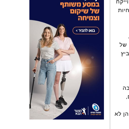
ייקח
חיות
 של
יץ
בה
,
הן לא