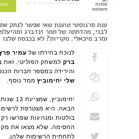
עיתונאית, בלוגרית, פמיניסטית, חיה בתל אביב
העתי
ענת סרגוסטי טוענת שאי אפשר לנתק את 
לבני, מהדחתה של תמר זנדברג ומהיעלמו
ומרב מיכאלי. מקריות? לא בכנסת שלנו
לנוכח בחירתו של
עמיר פרץ
ברק
למשחק הפוליטי, זאת 
והירידה במספר חברות הכנס
שלי יחימוביץ
ממד נוסף.
יחימובי
הבאה. היא מצטרפת לרשימה 
בולטות ומנהיגות שפרשו רק
החסימה, שלא מצאו את מקומ
לתחתית הרשימות שלהן.