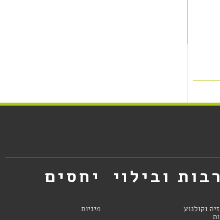
בות ובילוי
יחסים
זיה וקולנוע
מיניות
ת