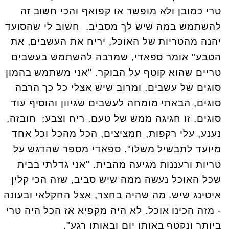
טרי כמובן ולא מופשר או קפואף והכי חשוב זה
להשתמש במה שיש לך מסביב. חשוב לי שהסועד
יהנה מהטריות של האוכל, יריח את העשבים, את
הטבע" אומר ספאדי, שמרבה להשתמש בעשבים
טריים שהוא קוטף על הבוקר. "אני משתמש בהמון
סוגים של עשבים, ומרוב שיש אצלי כל כך הרבה
סוגים, הבאתי מומחה לעשבים שגיוון והוסיף עוד
סוגים. זו חגיגה ממש של טעם, ריח וצבע: חובזה,
נענע, עלי רקפות, חמציצים, הכל מהכל וכל אחד
מיועד לתבשיל משלו". ספאדי מספר שהדגש על
טריות ורעננות מגיעה מהבית. "אני גדלתי בבית
שכל האוכל נעשה ממה שיש סביב, שזה הכי קלין
איטינג שיש. מה שהיה בחצר, אצל החקלאי ובעונה
- מזה הכינו אוכל. לא היה מקפיא אז הכל היה טרי
ביותר ונקטף באותו יום ובאותו רגע".