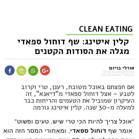
CLEAN EATING
קלין איטינג: שף דוחול ספאדי
מגלה את הסודות הקטנים
אורלי בויום
סקרנית עם 200 עיניים לכל
כיוון,תמיד מחפשת את האחר,
אם חפצתם באוכל משובח, רענן, טרי וקרוב
לטבע – אצל דוחול ספאדי מ"דיאנא", זה
העיקרון שמוביל את הטעמים והריחות כבר
למעלה מ-30 שנה. קלין איטינג גורמה
"אוכל צריך להיות הכי טרי שיש, טעים ופשוט"
אומר שף
דוחול ספאדי
, ומאחורי המסר הזה הוא