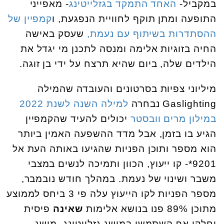
במקביל-
האחד התמקד בגזלייטינג
- מאפייני
התופעה ומתן תוקף לחוויית הנפגעת, ו
קמפיין של
ההסתדרות בשיתוף עם נעמת,
שעסק באישה
החיה בזוגיות אלימה ומנסה לתכנן מי יגדל את
הילדים שלה, ביום שהיא תרצח על ידי בן זוגה.
מיליוני צפיות בסרטונים והעובדה שהמילה
Gaslighting נבחרה
למילה השנה לשנת 2022
במילון מרים וובסטר
יכולים להעיד שהקמפיין
הגיע בו בזמן, אבל מדד ההשפעה האמין ביותר
הוא מספר ותוכן הפניות שהגיעו באותה העת אל
9201*- קו ייעוץ, הכוון ותמיכה לנשים במצבי
משבר ושינוי של נעמת. במהלך חודש נובמבר,
מספר הפניות לקו הייעוץ עלה פי 3 ביחס לממוצע
מתוכן 89% פנו בנושא אלימות
שאינה
פיסית
וחלקן אף השתמשו במושג גזלייטינג- מושג