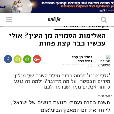
אקטואליה
חברה
האלימות הסמויה מן העין? אולי
עכשיו כבר קצת פחות
יהלי בן עמי
ויטנברג
מנהלת היחידה לאשה ולמשפחה,
נעמת
'גזלייטינג' זכתה בתור מילת השנה של מילון
מירים וובסטר. על מה מדובר? ולמה זה נוגע
ליותר אנשים ממה שנדמה לכם
11/12/2022
השנה בחרה נעמת- תנועת הנשים של ישראל ,
לייחד את יום המאבק הבינלאומי