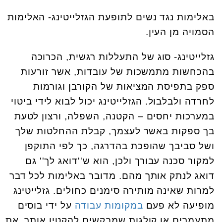
באלימות נגד נשים לתופעת הגזלייטינג- האלימות
הסמויה מן העין.
גזלייטינג- סוג של התעללות רגשית, הכרוכה
בהכחשות מתמשכות של עובדות, אשר זורעות
ספק בתפיסת המציאות של הקורבן וגורמות
לחרדה ולבלבול. הגזלייטינג יכול לבוא לידי ביטוי
במערכות יחסים – הקטנה, השפלה, ורצון לטעת
בך ספקות באשר לעצמך, קבלת ההחלטות שלך
ושל סביבך שהופכת בהדרגה, כך לפי התוקפן
למקור סכנה עבורך ולכן, הוא ש''דואג לך'' גם
דואג לנתק אותך מהם. מדובר באלימות לכל דבר
למרות שאינה מותירה סימנים כחולים. גזלייטינג
מופיעה לא פעם
במקומות עבודה
על ידי בוסים
מתעמרים או קולגות שמבקשים להקטין אותך, את