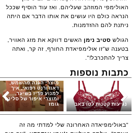
האולימפי המוזהב שעליהם. ואז עוד הוסיף שככל
הנראה כולם היו עושים את אותו הדבר אם היתה
ניתנת להם ההזדמנות.
הגולש
סטיב נימן
האשים דווקא את מזג האוויר,
בטענה ש"זו אולימפיאדת החורף, זה קר, ואתה
צריך להתכרבל!".
כתבות נוספות
מוצרי הגנה מהשמש,
דאודורנט רפואי, איך
למנוע פריז בשיער,
ומוצרי איפור של סלינה
נגיעות קטנות לטו באב
גומז
"באולימפיאדה האחרונה שלי למדתי מה זה