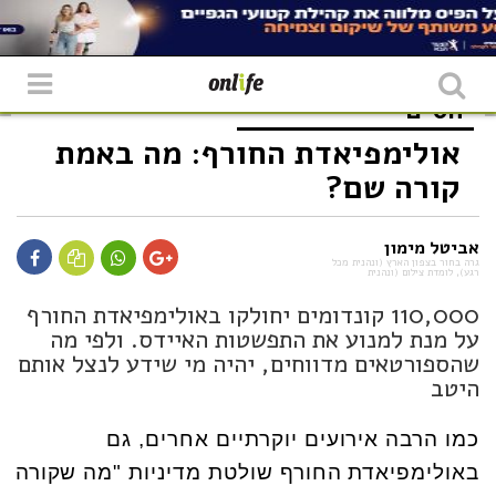
יחסים
אולימפיאדת החורף: מה באמת
קורה שם?
אביטל מימון
גרה בחור בצפון הארץ (ונהנית מכל
רגע), לומדת צילום (ונהנית
110,000 קונדומים יחולקו באולימפיאדת החורף
על מנת למנוע את התפשטות האיידס. ולפי מה
שהספורטאים מדווחים, יהיה מי שידע לנצל אותם
היטב
כמו הרבה אירועים יוקרתיים אחרים, גם
באולימפיאדת החורף שולטת מדיניות "מה שקורה