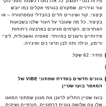
פירות נוגדי חמצון. כל אלו נועדו לשמור מפני נזקי
עור וגירויים, שמקורם בגורמי אקלים כמו יובש
קיצוני, קור ושינויים חדים בהבדלי טמפרטורה – או
בקיצור, כל מה שעובר על העור שלנו בשבועות
האחרונים. הקרמים מגיעים בארבעה ניחוחות
פירותיים ורעננים במיוחד: פאפיה ואשכולית, ליצ'י
ורימון, ונילה ותה לבן וזרעי נים ופיג'ויה.
מחיר: 62 שקל.
גוונים חדשים בסדרת שפתוני
VIBE
של
המאפר בועז שטיין
בועז שטיין החליט לרענן את מגוון שפתוני המאט
שלו עם שלושה גוונים דרמטיים, חורפיים ושיקים