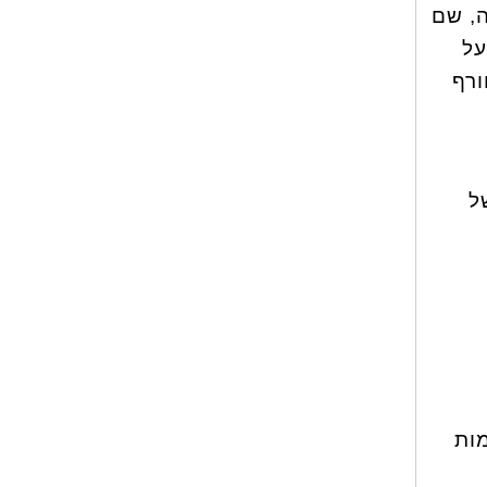
ה, שם
על
ורף
ל
מות