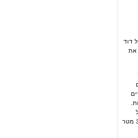
 דוד
 את
ים
ת.
מוביל לשני מפלים נוספים, כשהמרשים מכולם הוא מפל שולמית הנופל מגובה 30 מטר