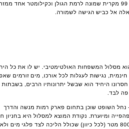
נוסעים בכביש 99 מקרית שמונה לרמת הגולן וכקילומטר אחד ממז
אלה אל כביש הגישה לשמורה.
א מסלול המשפחות האולטימטיבי. יש לו את כל היתר
חינמית, נגישות לעגלות לכל אורכו, מים זורמים שאפ
חסרונו היחיד הוא שבשל יתרונותיו הרבים, בשבתות
פה לבד.
 נחל השופט שוכן בתחום פארק רמות מנשה והדרך
פהפייה ומיוערת. נקודת המוצא למסלול היא בחניון חר
שם מתחיל מסלול באורך כ-800 מטר (לכל כיוון) שכולל הליכה לצד פלגי מים ול