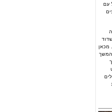
 עם
ים
ה
שדוד
 מכאן
בהמשך
ך
לים