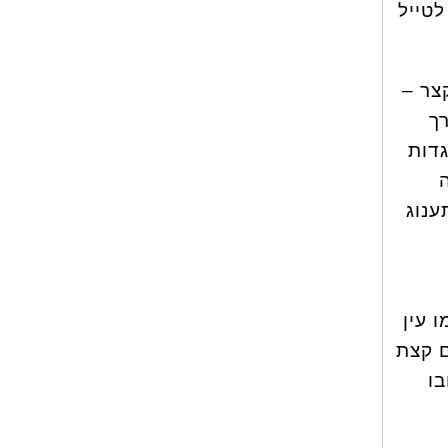
טייל
צר –
ך
גדות
ענוג
 עין
ם קצת
בו