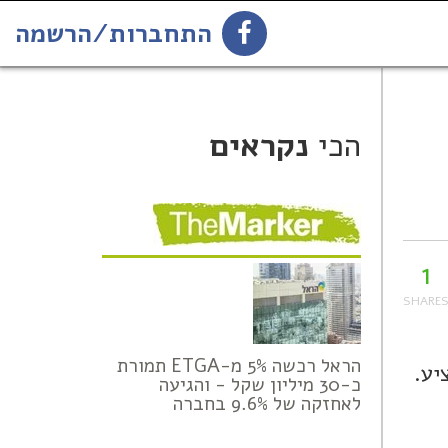
התחברות/הרשמה
1
הירשמו לניוזלטר
הכי
נקראים
1
הראל רכשה 5% מ-ETGA תמורת
יע.
כ-30 מיליון שקל - והגיעה
לאחזקה של 9.6% בחברה