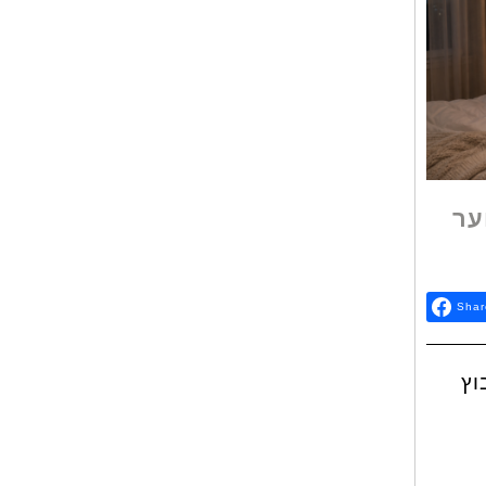
ער
Shar
וץ