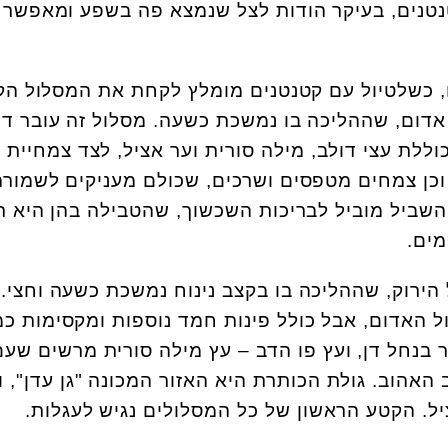
נטנים, בעיקר הודות לצל שנמצא פה בשפע ומאפשר ל
 כשלטיול עם קטנטנים מומלץ לקחת את המסלול הק
אדום, שההליכה בו נמשכת כשעה. מסלול זה עובר דר
ללת עצי דולב, מילה סורית וער אציל, לצד צמחיית 
וכן צמחים מטפסים ושרכים, שכולם מעניקים לשמורה
שביל מוביל לבריכות השכשוך, שהטבילה בהן היא ת
ים.
ירוק, שההליכה בו בקצב נינוח נמשכת כשעה וחצי.
 האדום, אבל כולל פינות חמד נוספות ומקסימות כמו
ר בנחל דן, ועץ פו הדב – עץ מילה סורית מרשים שע
 האהוב. גולת הכותרת היא האזור המכונה "גן עדן", ו
יל. הקטע הראשון של כל המסלולים נגיש לעגלות.