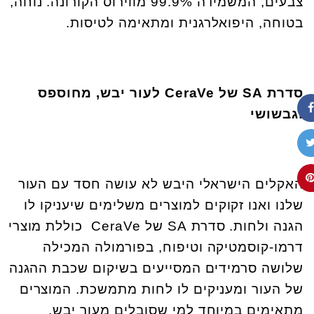
צבעים, המשמידה 99.9% מווירוס הקורונה. נוחה,
בטוחה, היפואלרגנית ומתאימה לטיסות.
סדרת
SA
של
CeraVe
לעור יבש, מחוספס
וגבשושי
האקלים הישראלי היבש לא עושה חסד עם העור
שלנו ואנו זקוקים למוצרים משלימים שיעניקו לו
הגנה ולחות. סדרת SA של CeraVe כוללת מוצרי
דרמו-קוסמטיקה וטיפוח, בפורמולה המכילה
שלושה סרמידים המסייעים בשיקום שכבת ההגנה
של העור ומעניקים לו לחות מתמשכת. המוצרים
מתאימים במיוחד למי שסובלים מעור יבש,