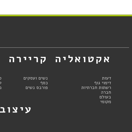
אקטואליה
קריירה
א
דעות
נשים ועסקים
ס
דימוי גוף
כסף
ק
רשתות חברתיות
פורבס נשים
מ
חברה
בעולם
מקומי
עיצוב