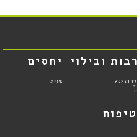
בות ובילוי
יחסים
זיה וקולנוע
מיניות
ת
ג
יפוח