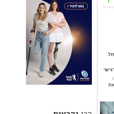
1
זל
גישי
את
הכי
נקראים