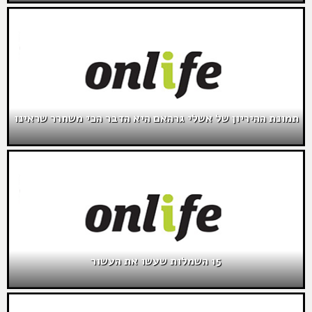
תמונת ההיריון של אשלי גרהאם היא הדבר הכי משחרר שראינו
15 השמלות שעשו את העשור