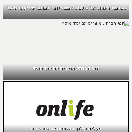
הברבור השחור של עולם האופנה: יובל למותה של קוקו שאנל
יופי חברתי: מוצרים עם ערך מוסף
מעלים הילוך במלחמה בפיגמנטציה