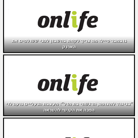
נובמבר סייל: מה צריך לקחת בחשבון לפני ששולפים את
הארנק
"בניגוד למצופה, הרגשתי בת מזל": מעצבת הנעליים נועה לוי
הפכה את הקושי להשראה