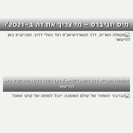
מיס יוניברס – מי צריך את זה ב-2021?
מקמלה האריס, דרך הקארדשיאנ'ס ועד נטלי דדון: הסניקרס כאן
להישאר