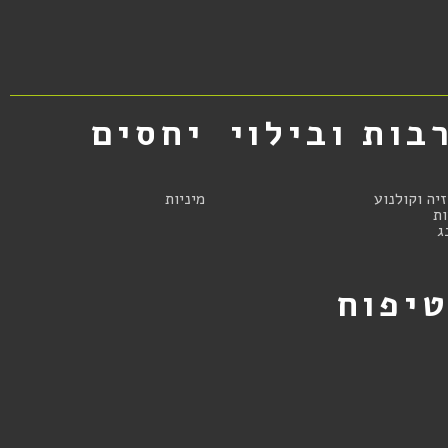
בות ובילוי
יחסים
זיה וקולנוע
מיניות
ת
ג
יפוח