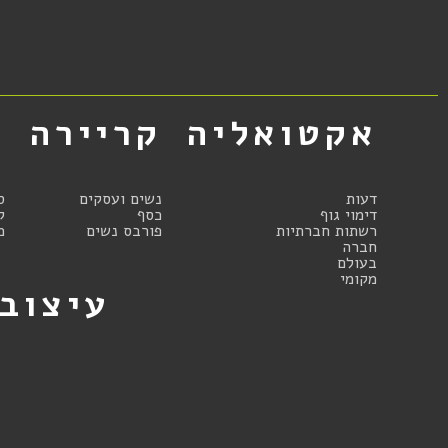
אקטואליה
קריירה
א
דעות
נשים ועסקים
ס
דימוי גוף
כסף
ק
רשתות חברתיות
פורבס נשים
מ
חברה
בעולם
מקומי
עיצוב