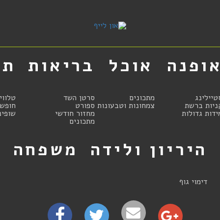
ופנה
אוכל
בריאות
תר
טיילינג
מתכונים
סרטן השד
טלווי
ניות ברשת
צמחונות וטבעונות
ספורט
חופשו
ידות גדולות
מחזור חודשי
שופינ
מתכונים
היריון ולידה
משפחה
ט
דימוי גוף