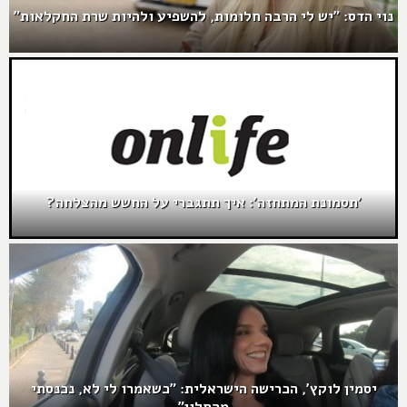
נוי הדס: "יש לי הרבה חלומות, להשפיע ולהיות שרת החקלאות"
'תסמונת המתחזה': איך תתגברי על החשש מהצלחה?
יסמין לוקץ', הכרישה הישראלית: "כשאמרו לי לא, נכנסתי