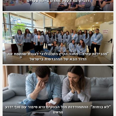
להניע את העסק מחדש ב-10 צעדים
"מובילות עתיד": מחנה הקיץ הטכנולוגי לבנות שמטפח את
הדור הבא של המהנדסות בישראל
"לא כוחות": ההתמודדות מול הבנקים היא סיפור עם סוף ידוע
מראש