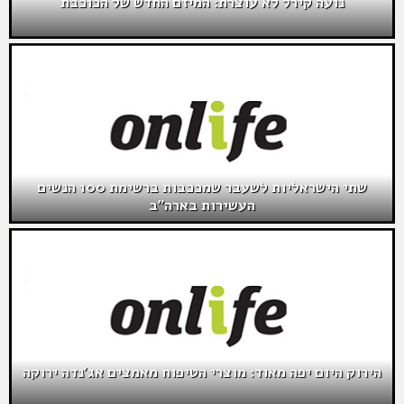
נועה קירל לא עוצרת: המיזם החדש של הכוכבת
שתי הישראליות לשעבר שמככבות ברשימת 100 הנשים
העשירות בארה”ב
הירוק היום יפה מאוד: מוצרי הטיפוח מאמצים אג'נדה ירוקה