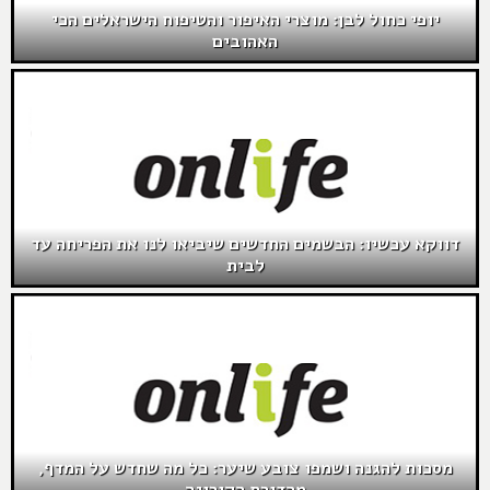
יופי כחול לבן: מוצרי האיפור והטיפוח הישראלים הכי
האהובים
דווקא עכשיו: הבשמים החדשים שיביאו לנו את הפריחה עד
לבית
מסכות להגנה ושמפו צובע שיער: כל מה שחדש על המדף,