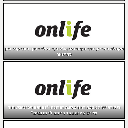
מקמלה האריס, דרך הקארדשיאנ'ס ועד נטלי דדון: הסניקרס כאן
להישאר
רילוקיישן למצפה רמון בשנת קורונה: "זה היה ספונטני, תוך
שלוש שעות כבר הייתה לי תוכנית"