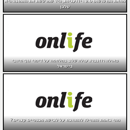
מחאת הפוטושופ 2.0 : ידועניות, היד שמרטשת את התמונה היא
שלכן
פאולה רוזנברג עולה שלב במלחמה על דימוי גוף חיובי
בישראל
מתי באמת התחילו להתווכח על לבישת מכנסיים קצרים?