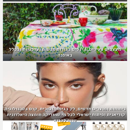
מעצבים צעירים, ג'ינסים בגזרות חדשות ועדכניות ובכלל
באופנה
ניחוחות ומוצרים חדשים, לק בגימור זכוכית, קרם בטכנולוגיה
קוריאנית ופיתוח ישראלי לכל מי שמזריקה חומצה היאלרונית.
שווה לקרוא