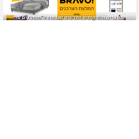
המוצרים והשירותים החדשים שנבחרו ל"מומלצים של
הצרכנים" בישראל לשנת 2026
המעגל השני | "הילדים שלי נלקחו לפנימיות, ואני הועברתי
לאשפוז כפוי. שם הבנתי שאני לא בלתי מנוצחת"